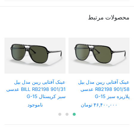
محصولات مرتبط
عینک آفتابی ریبن مدل بیل
عینک آفتابی ریبن مدل بیل
ع
901/58 RB2198 عدسی
BILL RB2198 901/31 عدسی
پلاریزه سبز G-15
سبز کریستال G-15
پ
۴۶,۴۰۰,۰۰۰ تومان
ناموجود