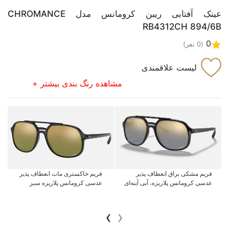
عینک آفتابی ریبن کرومانس مدل CHROMANCE
RB4312CH 894/6B
0
(0 نفر)
لیست علاقمندی
مشاهده رنگ بندی بیشتر
+
فریم مشکی براق انعطاف پذیر
فریم خاکستری مات انعطاف پذیر
عدسی کرومانس پلاریزه‌، آبی آینه‌ای
عدسی کرومانس پلاریزه سبز
›
‹