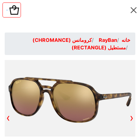
۰
تخفیف‌های طلایی ریبنــــیران (Offer Line)
خانه
RayBan
کرومانس (CHROMANCE)
مستطیل (RECTANGLE)
›
‹