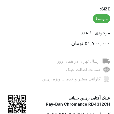
SIZE:
متوسط
موجودی: ۱ عدد
۵۱,۷۰۰,۰۰۰ تومان
افزودن به سبد خرید
ارسال تهران در همان روز
ضمانت اصالت عینک
گارانتی معتبر و خدمات ویژه ری‌بن
عینک آفتابی ری‌بن خلبانی
Ray-Ban Chromance RB4312CH