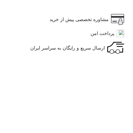
مشاوره تخصصی پیش از خرید
پرداخت امن
ارسال سریع و رایگان به سراسر ایران
پشتیبانی و گارانتی: تهران، شهرک غرب،
خیابان مهستان، مجتمع تجاری مهستان، طبقه
اول، شماره 35S - پذیرایی با هماهنگی قبلی
شماره تماس : 02188574430 - 09122505197