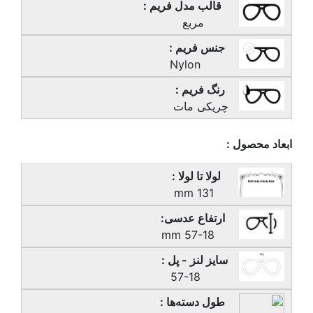
قالب مدل فریم :
مربع
جنس فریم :
Nylon
رنگ فریم :
چریکی مات
ابعاد محصول :
لولا تا لولا :
131 mm
ارتفاع عدسی:
57-18 mm
سایز لنز - پل :
57-18
طول دسته‌ها :