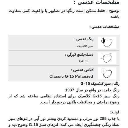
مشخصات عدسی :
توضیح : فقط ممکن است رنگها در تصاویر با واقعیت کمی متفاوت
باشند.
مشخصات عدسی :
رنگ عدسی :
سبز کلاسیک
دسته‌بندی تیرگی :
CAT 3
کلاس عدسی :
Classic G-15 Polarized
رنگ : سبز کلاسیک G-15
رنگ جامد، در واقع در سال 1937
رنگ سبز G-15 کلاسیک برای استفاده نظامی ساخته شد که از
وضوح، راحتی و محافظت بالایی برخوردار است.
فواید:
با جذب 85٪ نور مرئی و مسدود کردن بیشتر نور آبی در لنزهای سبز
تضاد رنگی چشمگیری ایجاد می کنند. لنزهای سبز G-15 وضوح دید و