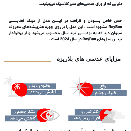
دنیایی که از ورای عدسی‌های سبز کلاسیک می‌بینید...
حس خاص بــــودن و ظرافت در ایــــن مدل از عینک آفتابـــــی
RayBan مشهود است . این مدل را بر روی چهره هنرپیشه‌های معروف
میتوان دید که به نوعـــــی ترند سال محسوب می‌شود و از پرطرفدار
تریــن مدل‌های RayBan در سال 2024 است .
مزایای عدسی های پلاریزه
عدسی‌های پلاریزه نتیجه نوآوری و تحقیقات بیش از ۸۰ سال کمپانی ری‌بن