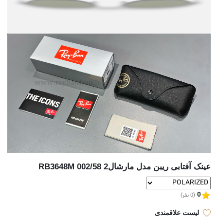
عینک آفتابی ریبن مدل مارشال2 002/58 RB3648M
0
(0 نفر)
لیست علاقمندی