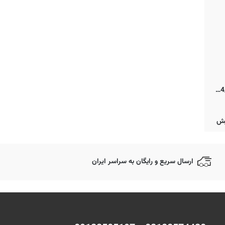
عینک آفتابی ریبن مدل خلبانی گرادینت AVIATOR GRADIENT RB3025 004/51 AVIATOR GRADIENT RB3025 004/51
ارسال سریع و رایگان به سراسر ایران