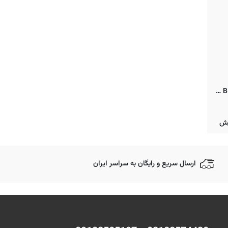
عینک آفتابی ریبن مدل خلبانی RB3025 001/33 اصل با شیشه کریستال قهوه ای B-15 AVIATOR RB3025 001/33 B-15
ارسال سریع و رایگان به سراسر ایران