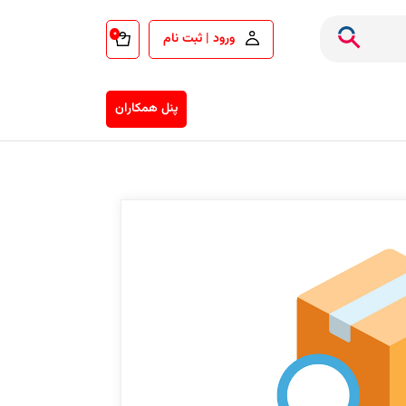
۰
ورود | ثبت نام
پنل همکاران