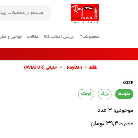
محصولات
بررسی اصالت کالا
مقالات
قوانین و مقر
خانه
RayBan
خلبانی (AVIATOR)
SIZE:
متوسط
بزرگ
کوچک
موجودی: ۳ عدد
۳۹,۳۰۰,۰۰۰ تومان