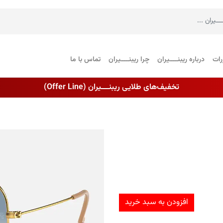
رات
درباره ریبنــــیران
چرا ریبنــــیران
تماس با ما
تخفیف‌های طلایی ریبنــــیران (Offer Line)
افزودن به سبد خرید