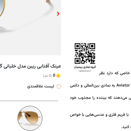
‹
عینک آفتابی ریبن مدل خلبانی گرادینت IENT RB3025 001/3F
 مدل خاصی که دارد نظر
0
(0 نفر)
این مدل در ابتدا برای خلبانان آمریکایی طراحی شده بود ، طرح Aviator Sunglasses به نمادی بین‌المللی و دائمی
لیست علاقمندی
ی می‌دهند که بیننده را مجذوب خود
ا فریم فلزی و عدسی‌هایی با خواص
کنید.