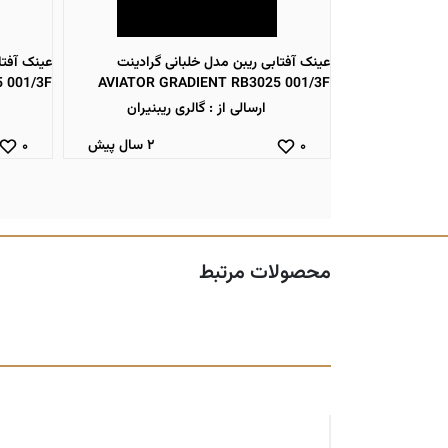
 گرادینت
عینک آفتابی ریبن مدل خلبانی گرادینت
عینک آفتا
 001/3F
AVIATOR GRADIENT RB3025 001/3F
AVIATOR G
یبنیران
ارسالی از : گالری ریبنیران
۲ سال پیش
۲ سال پیش
۰
۰
محصولات مرتبط