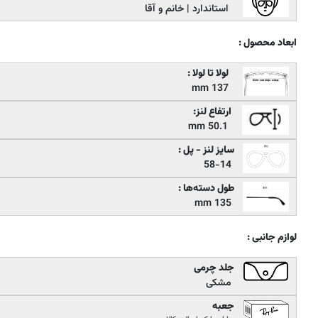
استاندارد | خانم و آقا
ابعاد محصول :
لولا تا لولا :
137 mm
ارتفاع لنز:
50.1 mm
سایز لنز - پل :
58-14
طول دسته‌ها :
135 mm
لوازم جانبی :
جلد چرمی
مشکی
جعبه